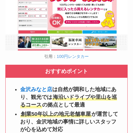
引用：
100円レンタカー
おすすめポイント
金沢みなと店
は自然が調和した地域にあ
り、観光では
海沿いドライブや里山を巡
るコース
の拠点として最適
創業50年以上の地元老舗車屋
が運営して
おり、金沢地域の事情に詳しいスタッフ
が心を込めて対応