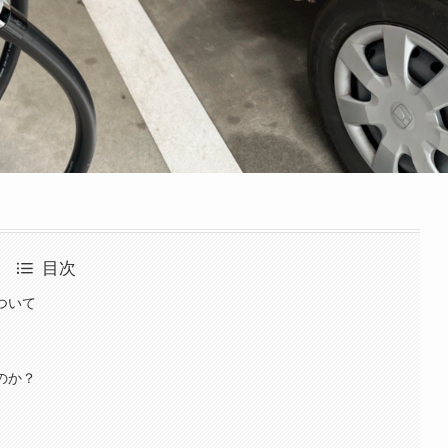
目次
ついて
のか？