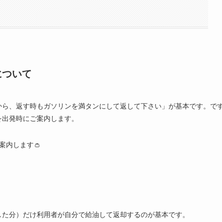
について
から、返す時もガソリンを満タンにして返して下さい」が基本です。で
を出発時にご案内します。
案内します👛
した分）だけ利用者が自分で給油して返却するのが基本です。